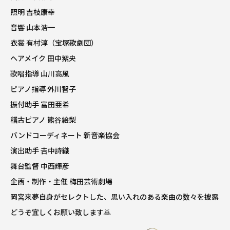
照明 吉枝康幸
音響 山本浩一
衣裳 有村淳（宝塚歌劇団）
ヘアメイク 田中紫央
歌唱指導 山川高風
ピアノ指導 外川智子
振付助手 富田亜希
稽古ピアノ 熊谷絵梨
バンドコーディネート 新音楽協会
演出助手 𠮷中詩織
舞台監督 中西輝彦
企画・制作・主催 梅田芸術劇場
岡宮来夢自身がセレクトした、思い入れのある楽曲の数々を披露
どうぞ宜しくお願い致します🙇