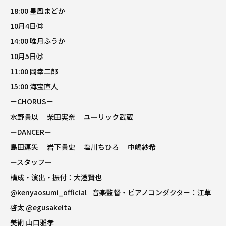
18:00 星風まどか
10月4日㊐
14:00 唯月ふうか
10月5日㊊
11:00 岡幸二郎
15:00 海宝直人
ーCHORUSー
水野貴以 柴田実奈 ユーリック武蔵
ーDANCERー
島田連矢 岩下貴史 塩川ちひろ 中嶋紗希
ースタッフー
構成・演出・振付：大澄賢也
@kenyaosumi_official
音楽監督・ピアノコンダクター：江草
啓太
@egusakeita
美術 山口雅孝