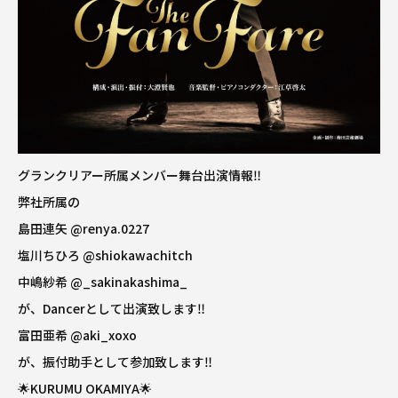
グランクリアー所属メンバー舞台出演情報‼️
弊社所属の
島田連矢
@renya.0227
塩川ちひろ
@shiokawachitch
中嶋紗希
@_sakinakashima_
が、Dancerとして出演致します‼️
富田亜希
@aki_xoxo
が、振付助手として参加致します‼️
🌟KURUMU OKAMIYA🌟