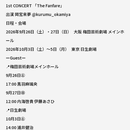
1st CONCERT 「The Fanfare」
出演 岡宮来夢
@kurumu_okamiya
日程・会場
2026年9月26日（土）・27日（日） 大阪 梅田芸術劇場 メインホ
ール
2026年10月3日（土）〜5日（月） 東京 日生劇場
ーGuestー
📍梅田芸術劇場メインホール
9月26日㊏
17:00 黒羽麻璃央
9月27日㊐
12:00 内海啓貴 伊藤あさひ
📍日生劇場
10月3日㊏
14:00 浦井健治