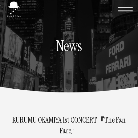
News
KURUMU OKAMIYA 1st CONCERT『The Fan
Fare』