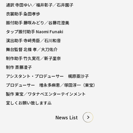
通訳 寺田ゆい／福井彰子／石井園子
衣裳助手 粂田孝歩
振付助手 藤咲みどり／谷藤花澄美
タップ振付助手 Naomi Funaki
演出助手 寺﨑秀臣／石川和音
舞台監督 北條 孝／大刀佑介
制作助手 竹久実花／新子里奈
制作 斎藤凌子
アシスタント・プロデューサー 梶原亜沙子
プロデューサー 増永多麻恵／塚田淳一（東宝）
製作 東宝／ワタナベエンターテインメント
宜しくお願い致します🙇
News List