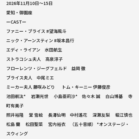
2026年11月10日〜15日
愛知・御園座
ーCASTー
ファニー・ブライス
#望海風斗
ニック・アーンスティン
#坂本昌行
エディ・ライアン 水田航生
ストラコシュ夫人 高泉淳子
フローレンツ・ジーグフェルド 益岡 徹
ブライス夫人 中尾ミエ
ミーカー夫人 藤咲みどり トム・キーニー 伊藤俊彦
池田航汰* 岩瀬光世 小島亜莉沙* 佐々木 誠 白山博基 寺
町有美子
照井裕隆 堂 雪絵 長澤仙明 中村遙花 深瀬友梨 堀江慎也
松島 蘭 松田聖菜 宮内裕衣 （五十音順） *オンステージ・
スウィング