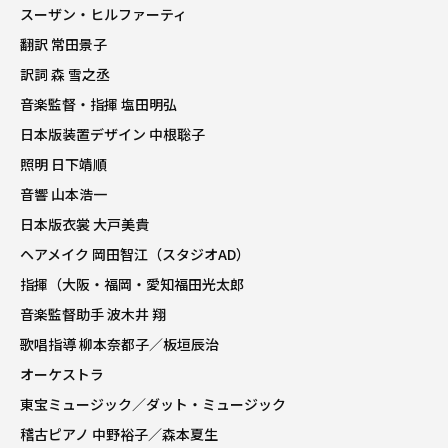
スーザン・ヒルファーティ
翻訳 常田景子
訳詞 森 雪之丞
音楽監督・指揮 塩田明弘
日本版装置デザイン 中根聡子
照明 日下靖順
音響 山本浩一
日本版衣裳 大戸美貴
ヘアメイク 岡田智江（スタジオAD）
指揮（大阪・福岡・愛知福田光太郎
音楽監督助手 波木井 翔
歌唱指導 柳本奈都子／板垣辰治
オーケストラ
東宝ミュージック／ダット・ミュージック
稽古ピアノ 中野裕子／森本夏生