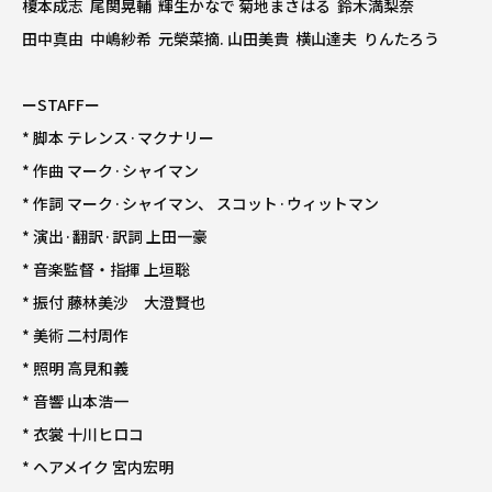
榎本成志 尾関晃輔 輝生かなで 菊地まさはる 鈴木満梨奈
田中真由 中嶋紗希 元榮菜摘. 山田美貴 横山達夫 りんたろう
ーSTAFFー
* 脚本 テレンス·マクナリー
* 作曲 マーク·シャイマン
* 作詞 マーク·シャイマン、 スコット·ウィットマン
* 演出·翻訳·訳詞 上田一豪
* 音楽監督・指揮 上垣聡
* 振付 藤林美沙 大澄賢也
* 美術 二村周作
* 照明 高見和義
* 音響 山本浩一
* 衣裳 十川ヒロコ
* ヘアメイク 宮内宏明