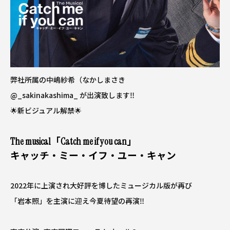
弊社所属の中嶋紗希（なかしまさき
@_sakinakashima_
が出演致します‼️
🌟新ビジュアル解禁🌟
The musical「Catch me if you can」
キャッチ・ミー・イフ・ユー・キャン
2022年に上演され大好評を博したミュージカル版が再び
「岩本照」を主演に迎え今夏待望の再演‼️