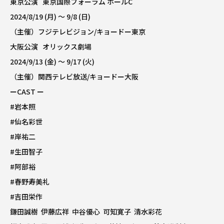
東京公演 東京国際フォーラム ホールC
2024/8/19 (月) 〜 9/8 (日)
（主催）フジテレビジョン/キョードー東京
大阪公演 オリックス劇場
2024/9/13 (金) 〜 9/17 (火)
（主催）関西テレビ放送/キョードー大阪
ーCAST ー
#岩本照
#仙名彩世
#岸祐二
#生田智子
#阿部裕
#春野寿美礼
#吉田栄作
鎌田誠樹 伊藤広祥 中谷優心 可知寛子 清水彩花