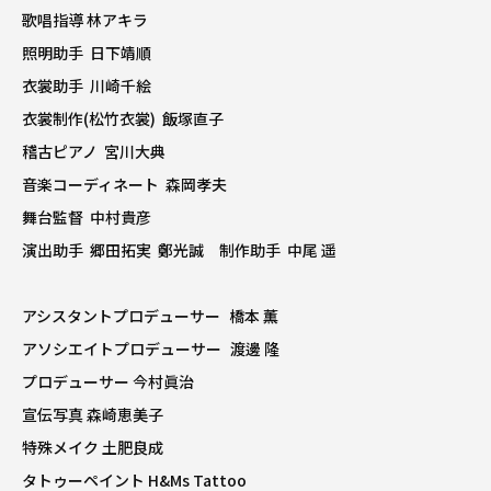
歌唱指導 林アキラ
照明助手 日下靖順
衣裳助手 川崎千絵
衣裳制作(松竹衣裳) 飯塚直子
稽古ピアノ 宮川大典
音楽コーディネート 森岡孝夫
舞台監督 中村貴彦
演出助手 郷田拓実 鄭光誠 制作助手 中尾 遥
アシスタントプロデューサー 橋本 薫
アソシエイトプロデューサー 渡邊 隆
プロデューサー 今村眞治
宣伝写真 森崎恵美子
特殊メイク 土肥良成
タトゥーペイント H&Ms Tattoo