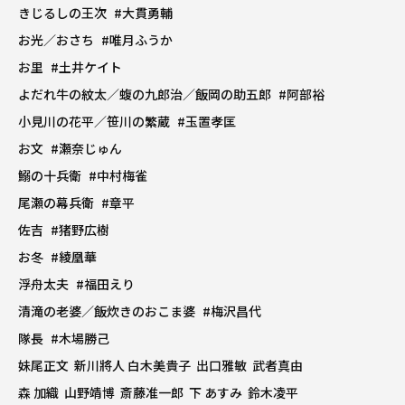
きじるしの王次
#大貫勇輔
お光／おさち
#唯月ふうか
お里
#土井ケイト
よだれ牛の紋太／蝮の九郎治／飯岡の助五郎
#阿部裕
小見川の花平／笹川の繁蔵
#玉置孝匡
お文
#瀬奈じゅん
鰯の十兵衛
#中村梅雀
尾瀬の幕兵衛
#章平
佐吉
#猪野広樹
お冬
#綾凰華
浮舟太夫
#福田えり
清滝の老婆／飯炊きのおこま婆
#梅沢昌代
隊長
#木場勝己
妹尾正文 新川將人 白木美貴子 出口雅敏 武者真由
森 加織 山野靖博 斎藤准一郎 下 あすみ 鈴木凌平