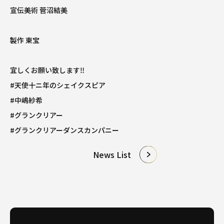
宣伝美術 菅沼結美
製作 東宝
宜しくお願い致します‼️
#天使十ニ年のシェイクスピア
#中嶋紗希
#グランクリアー
#グランクリアーダンスカンパニー
News List