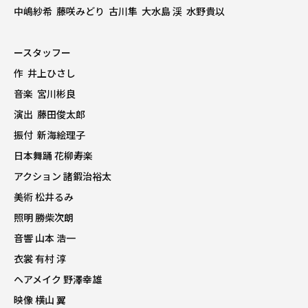
中嶋紗希 藤咲みどり 古川隼 大水島 渓 水野貴以
ースタッフー
作 井上ひさし
音楽 宮川彬良
演出 藤田俊太郎
振付 新海絵理子
日本舞踊 花柳寿楽
アクション 諸鍜治裕太
美術 松井るみ
照明 勝柴次朗
音響 山本 浩一
衣裳 有村 淳
ヘアメイク 野澤幸雄
映像 横山 翼